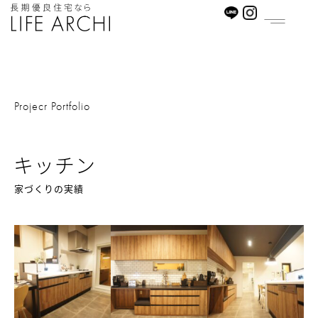
内
容
を
ス
キ
ッ
Projecr Portfolio
プ
キッチン
家づくりの実績