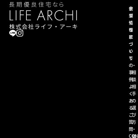
家
企
づ
業
く
情
り
報
に
家
つ
づ
い
く
て
り
の
・
事
相
例
談
よ
相
く
手
あ
の
る
選
ご
び
質
方
問
・
CON
価