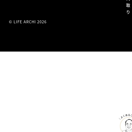
取
り
© LIFE ARCHI 2026