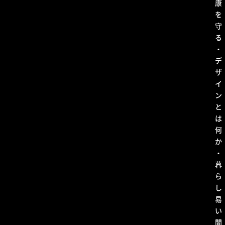
康
を
守
る
・
デ
ザ
イ
ン
と
は
何
か
・
暮
ら
し
易
い
間